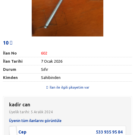
10
İlan No
602
İlan Tarihi
7 Ocak 2026
Durum
Sıfır
Kimden
Sahibinden
İlan ile ilgili şikayetim var
kadir can
Üyelik tarihi: 5 Aralık 2024
Üyenin tüm ilanlarını görüntüle
Cep
533 935 95 84