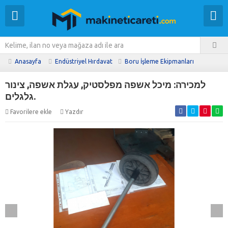
Anasayfa
Endüstriyel Hırdavat
Boru İşleme Ekipmanları
למכירה: מיכל אשפה מפלסטיק, עגלת אשפה, צינור
גלגלים.
Favorilere ekle
Yazdır