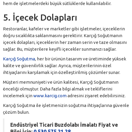
hem de işletmelerdeki büyük sütlüklerde kullanılabilir.
5. İçecek Dolapları
Restoranlar, kafeler ve marketler gibi işletmeler, içeceklerin
doğru sıcaklıkta saklanmasını gerektirir. Karçığ Soğutmanın
içecek dolapları, içeceklerin her zaman serin ve taze olmasını
sağlar. Bu, müşterilere keyifli içecekler sunmanızı sağlar.
Karçığ Soğutma
, her bir ürünün tasarım ve üretiminde yüksek
kalite ve güvenilirlik sağlar. Ayrıca, müşterilerinin özel
ihtiyaçlarını karşılamak için özelleştirilmiş çözümler sunar.
Müşteri memnuniyeti ve ürün kalitesi, Karçığ Soğutmanın
önceliği olmuştur. Daha fazla bilgi almak ve tekliflerini
incelemek için
www.karcig.com
adresini ziyaret edebilirsiniz.
Karçığ Soğutma ile işletmenizin soğutma ihtiyaçlarına güvenle
çözüm bulun.
Endüstriyel Ticari Buzdolabı İmalatı Fiyat ve
Bilgi İçin:
0 530 575 21 28