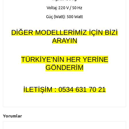
Voltaj :220 V / 50 Hz
Güç (Watt): 500 Watt
DİĞER MODELLERİMİZ İÇİN BİZİ
ARAYIN
TÜRKİYE'NİN HER YERİNE
GÖNDERİM
İLETİŞİM : 0534 631 70 21
Yorumlar