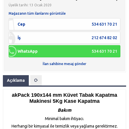
Üyelik tarihi: 13 Ocak 2020
Mağazanın tüm ilanlarını görüntüle
Cep
534 631 70 21
İş
212 674 82 02
WhatsApp
534 631 70 21
İlan sahibine mesaj gönder
Açıklama
akPack 190x144 mm Küvet Tabak Kapatma
Makinesi 5Kg Kase Kapatma
Bakım
Minimal bakım ihtiyacı.
Herhangi bir kimyasal ile temizlik veya yağlama gerektirmez.