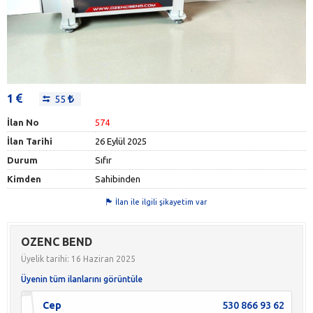
1
55
İlan No
574
İlan Tarihi
26 Eylül 2025
Durum
Sıfır
Kimden
Sahibinden
İlan ile ilgili şikayetim var
OZENC BEND
Üyelik tarihi: 16 Haziran 2025
Üyenin tüm ilanlarını görüntüle
Cep
530 866 93 62