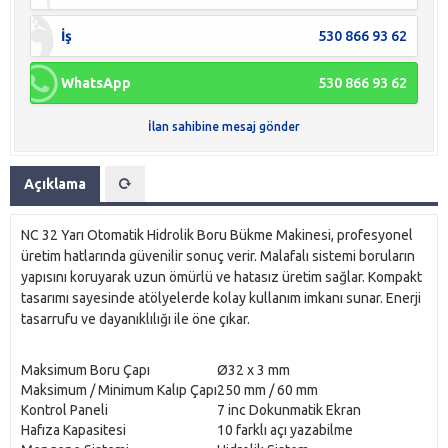
İş
530 866 93 62
WhatsApp
530 866 93 62
İlan sahibine mesaj gönder
Açıklama
NC 32 Yarı Otomatik Hidrolik Boru Bükme Makinesi, profesyonel
üretim hatlarında güvenilir sonuç verir. Malafalı sistemi boruların
yapısını koruyarak uzun ömürlü ve hatasız üretim sağlar. Kompakt
tasarımı sayesinde atölyelerde kolay kullanım imkanı sunar. Enerji
tasarrufu ve dayanıklılığı ile öne çıkar.
Maksimum Boru Çapı
Ø32 x 3 mm
Maksimum / Minimum Kalıp Çapı
250 mm / 60 mm
Kontrol Paneli
7 inc Dokunmatik Ekran
Hafıza Kapasitesi
10 farklı açı yazabilme