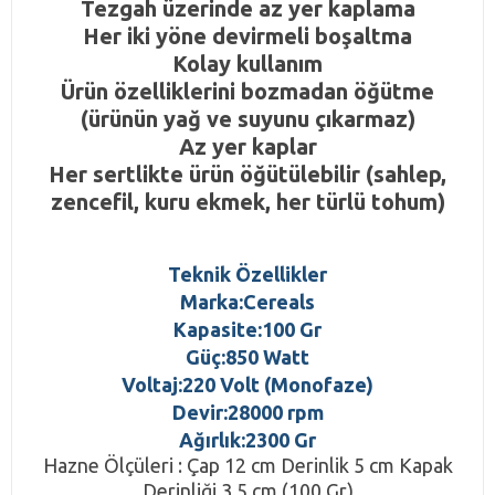
Tezgah üzerinde az yer kaplama
Her iki yöne devirmeli boşaltma
Kolay kullanım
Ürün özelliklerini bozmadan öğütme
(ürünün yağ ve suyunu çıkarmaz)
Az yer kaplar
Her sertlikte ürün öğütülebilir (sahlep,
zencefil, kuru ekmek, her türlü tohum)
Teknik Özellikler
Marka:Cereals
Kapasite:100 Gr
Güç:850 Watt
Voltaj:220 Volt (Monofaze)
Devir:28000 rpm
Ağırlık:2300 Gr
Hazne Ölçüleri : Çap 12 cm Derinlik 5 cm Kapak
Derinliği 3,5 cm (100 Gr)