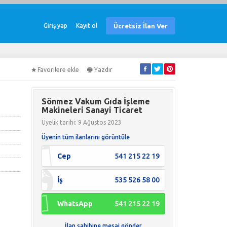
Ücretsiz İlan Ver
Giriş yap
Kayıt ol
Favorilere ekle
Yazdır
Sönmez Vakum Gıda İşleme
Makineleri Sanayi Ticaret
Üyelik tarihi: 9 Ağustos 2023
Üyenin tüm ilanlarını görüntüle
Cep
541 215 22 19
İş
535 526 58 00
WhatsApp
541 215 22 19
İlan sahibine mesaj gönder