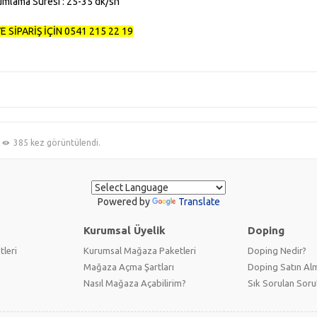
mlama Süresi : 25-35 dk/sn
VE SİPARİŞ İÇİN 0541 215 22 19
385 kez görüntülendi.
Powered by
Translate
Kurumsal Üyelik
Doping
tleri
Kurumsal Mağaza Paketleri
Doping Nedir?
Mağaza Açma Şartları
Doping Satın Alm
Nasıl Mağaza Açabilirim?
Sık Sorulan Soru