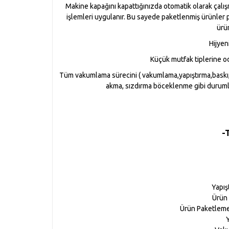
Makine kapağını kapattığınızda otomatik olarak çalışm
işlemleri uygulanır. Bu sayede paketlenmiş ürünler 
ürü
Hijyen
Küçük mutfak tiplerine od
Tüm vakumlama sürecini ( vakumlama,yapıştırma,baskı,
akma, sızdırma böceklenme gibi durumla
-
Yapış
Ürün
Ürün Paketleme
Y