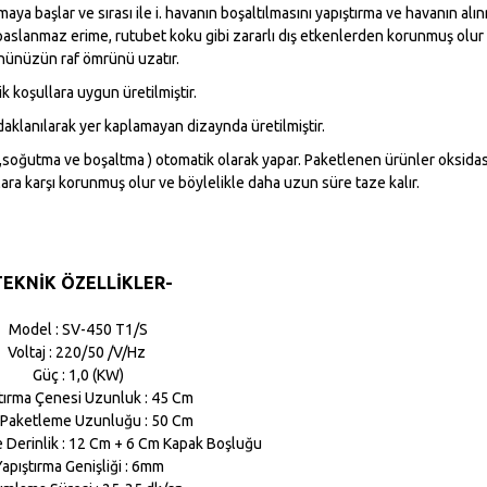
aya başlar ve sırası ile i. havanın boşaltılmasını yapıştırma ve havanın alı
paslanmaz erime, rutubet koku gibi zararlı dış etkenlerden korunmuş olur
nünüzün raf ömrünü uzatır.
ik koşullara uygun üretilmiştir.
aklanılarak yer kaplamayan dizaynda üretilmiştir.
soğutma ve boşaltma ) otomatik olarak yapar. Paketlenen ürünler oksida
ra karşı korunmuş olur ve böylelikle daha uzun süre taze kalır.
TEKNİK ÖZELLİKLER-
Model : SV-450 T1/S
Voltaj : 220/50 /V/Hz
Güç : 1,0 (KW)
tırma Çenesi Uzunluk : 45 Cm
 Paketleme Uzunluğu : 50 Cm
 Derinlik : 12 Cm + 6 Cm Kapak Boşluğu
apıştırma Genişliği : 6mm