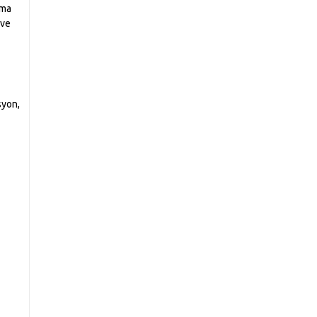
nma
 ve
syon,