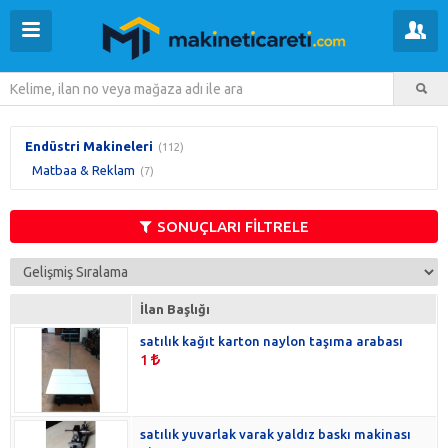
Endüstri Makineleri
(112)
Matbaa & Reklam
(7)
SONUÇLARI FİLTRELE
İlan Başlığı
satılık kağıt karton naylon taşıma arabası
1
satılık yuvarlak varak yaldız baskı makinası