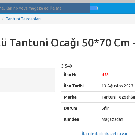
ı
Tantuni Tezgahları
ü Tantuni Ocağı 50*70 Cm 
3.540
İlan No
458
İlan Tarihi
13 Ağustos 2023
Marka
Tantuni Tezgahlar
Durum
Sıfır
Kimden
Mağazadan
İlan ile ilgili şikayetim var