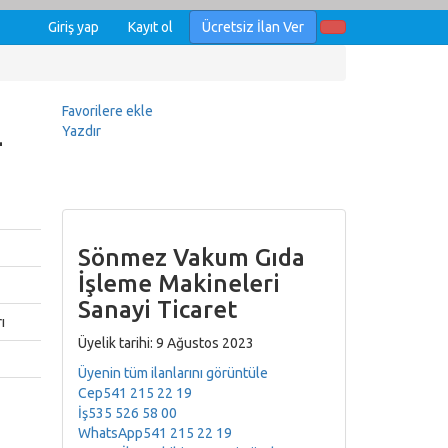
Giriş yap
Kayıt ol
Ücretsiz İlan Ver
Favorilere ekle
-
Yazdır
Sönmez Vakum Gıda
İşleme Makineleri
Sanayi Ticaret
ı
Üyelik tarihi: 9 Ağustos 2023
Üyenin tüm ilanlarını görüntüle
Cep
541 215 22 19
İş
535 526 58 00
WhatsApp
541 215 22 19